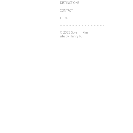
- design
DISTINCTIONS
- art
CONTACT
LIENS
© 2025 Sovann Kim
site by Henry P.